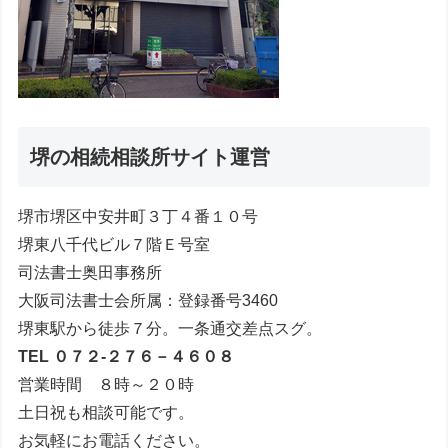
堺の相続相談所サイト運営
堺市堺区中安井町３丁４番１０号
堺東八千代ビル７階Ｅ号室
司法書士奥田事務所
大阪司法書士会所属：登録番号3460
堺東駅から徒歩７分。一条通交差点スグ。
TEL ０７２-２７６－４６０８
営業時間 ８時～２０時
土日祝も相談可能です。
お気軽にお電話ください。